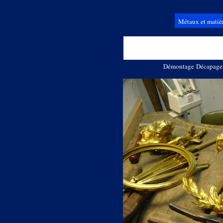
Métaux et matiè
Démontage
Décapage