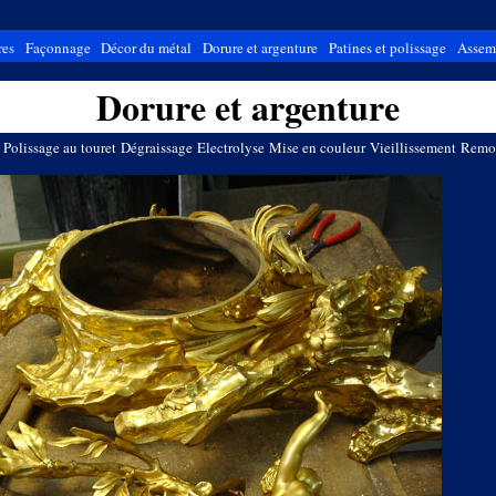
res
Façonnage
Décor du métal
Dorure et argenture
Patines et polissage
Assem
Dorure et argenture
Polissage au touret
Dégraissage
Electrolyse
Mise en couleur
Vieillissement
Remo