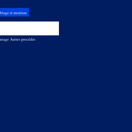
blage et monture
ntage
Autres procédés