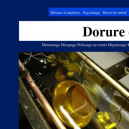
Métaux et matières
Façonnage
Décor du métal
Dorure 
Démontage
Décapage
Polissage au touret
Dégraissage