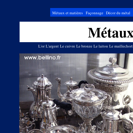
Métaux et matières
Façonnage
Décor du métal
Métaux 
L'or
L'argent
Le cuivre
Le bronze
Le laiton
Le maillechort