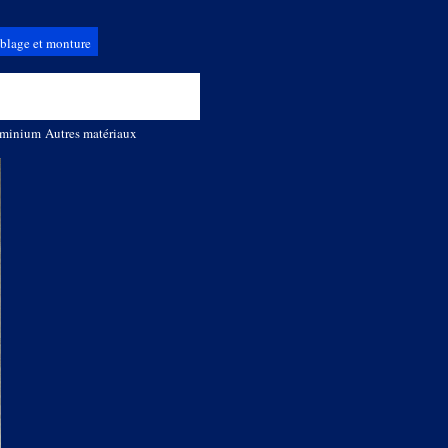
blage et monture
uminium
Autres matériaux