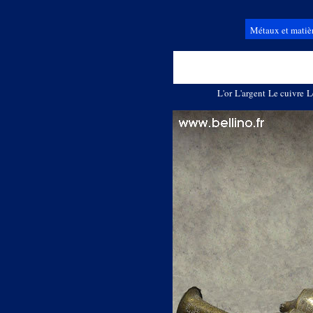
Métaux et matiè
L'or
L'argent
Le cuivre
L