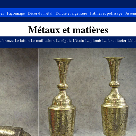
res
Façonnage
Décor du métal
Dorure et argenture
Patines et polissage
Assem
Métaux et matières
e bronze
Le laiton
Le maillechort
Le régule
L'étain
Le plomb
Le fer et l'acier
L'al